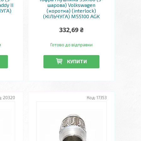
ddy II
шарова) Volkswagen
ЧУГА)
(коротка) (interlock)
(КІЛЬЧУГА) M55100 AGK
332,69 ₴
и
Готово до відправки
КУПИТИ
20320
17353