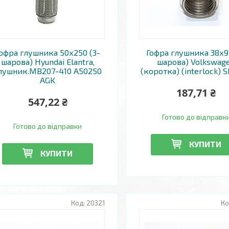
офра глушника 50х250 (3-
Гофра глушника 38х9
шарова) Hyundai Elantra,
шарова) Volkswag
лушник.MB207-410 A50250
(коротка) (interlock) 
AGK
187,71 ₴
547,22 ₴
Готово до відправк
Готово до відправки
КУПИТИ
КУПИТИ
20321