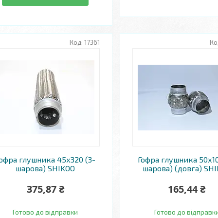
17361
офра глушника 45х320 (3-
Гофра глушника 50х10
шарова) SHIKOO
шарова) (довга) SH
375,87 ₴
165,44 ₴
Готово до відправки
Готово до відправк