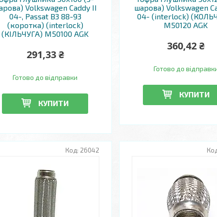
арова) Volkswagen Caddy II
шарова) Volkswagen Ca
04-, Passat B3 88-93
04- (interlock) (КОЛЬ
(коротка) (interlock)
M50120 AGK
(КІЛЬЧУГА) M50100 AGK
360,42 ₴
291,33 ₴
Готово до відправк
Готово до відправки
КУПИТИ
КУПИТИ
26042