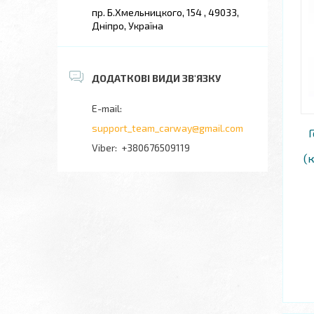
пр. Б.Хмельницкого, 154 , 49033,
Дніпро, Україна
support_team_carway@gmail.com
Г
+380676509119
(