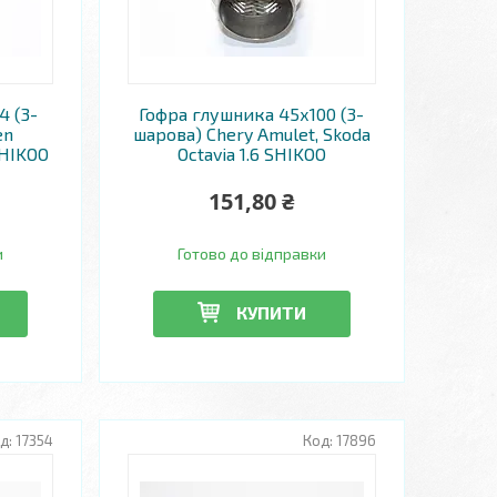
4 (3-
Гофра глушника 45х100 (3-
en
шарова) Chery Amulet, Skoda
SHIKOO
Octavia 1.6 SHIKOO
151,80 ₴
и
Готово до відправки
КУПИТИ
17354
17896