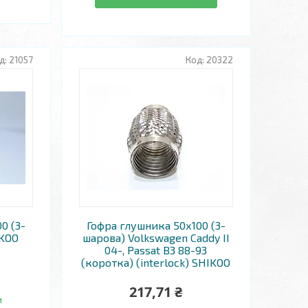
21057
20322
0 (3-
Гофра глушника 50х100 (3-
IKOO
шарова) Volkswagen Caddy II
04-, Passat B3 88-93
(коротка) (interlock) SHIKOO
217,71 ₴
и