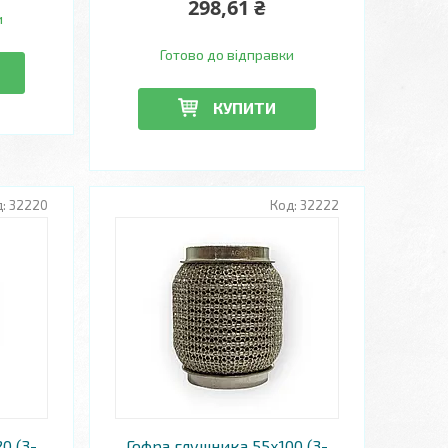
298,61 ₴
и
Готово до відправки
КУПИТИ
32220
32222
0 (3-
Гофра глушника 55х100 (3-