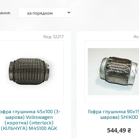
32217
офра глушника 45х100 (3-
Гофра глушника 90х15
шарова) Volkswagen
шарова) SHIKOO
(коротка) (interlock)
(КІЛЬЧУГА) M45100 AGK
544,49 ₴