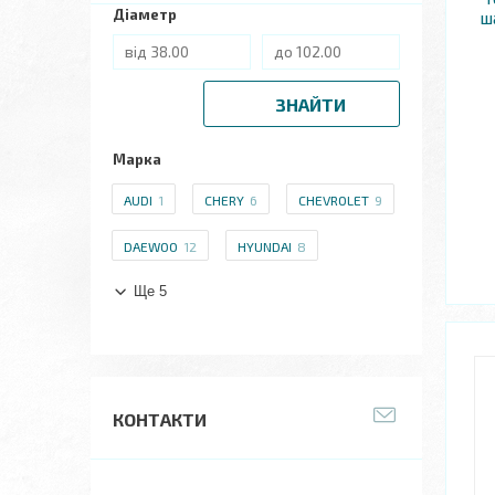
Діаметр
ш
ЗНАЙТИ
Марка
AUDI
1
CHERY
6
CHEVROLET
9
DAEWOO
12
HYUNDAI
8
Ще 5
КОНТАКТИ