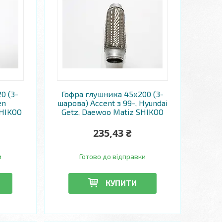
0 (3-
Гофра глушника 45х200 (3-
en
шарова) Accent з 99-, Hyundai
SHIKOO
Getz, Daewoo Matiz SHIKOO
235,43 ₴
и
Готово до відправки
КУПИТИ