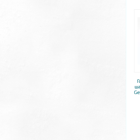
Г
ша
Ge