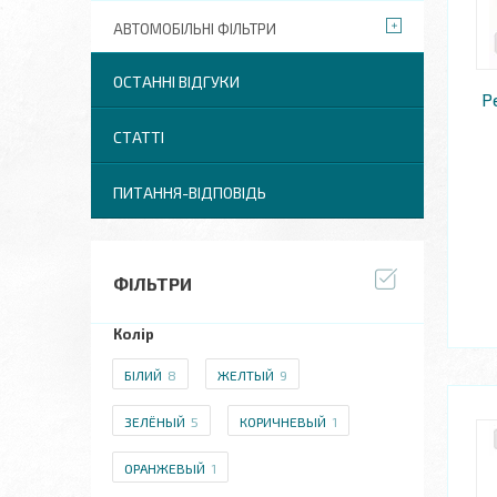
АВТОМОБІЛЬНІ ФІЛЬТРИ
ОСТАННІ ВІДГУКИ
Р
СТАТТІ
ПИТАННЯ-ВІДПОВІДЬ
ФІЛЬТРИ
Колір
БІЛИЙ
8
ЖЕЛТЫЙ
9
ЗЕЛЁНЫЙ
5
КОРИЧНЕВЫЙ
1
ОРАНЖЕВЫЙ
1