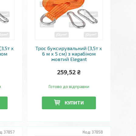
3,5т х
Трос буксирувальний (3,5т х
іном
6 м х 5 см) з карабіном
жовтий Elegant
259,52 ₴
и
Готово до відправки
КУПИТИ
37857
37858