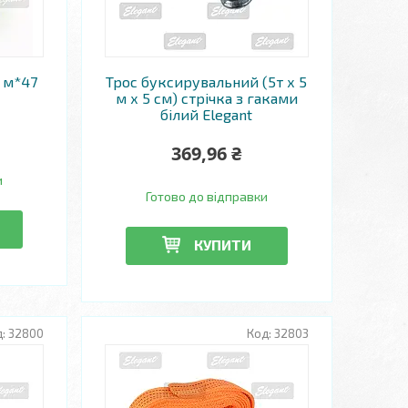
0 м*47
Трос буксирувальний (5т х 5
м х 5 см) стрічка з гаками
білий Elegant
369,96 ₴
и
Готово до відправки
КУПИТИ
32800
32803