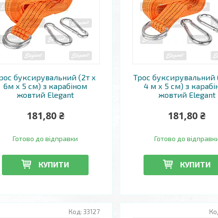
рос буксирувальний (2т х
Трос буксирувальний (
6м х 5 см) з карабіном
4 м х 5 см) з караб
жовтий Elegant
жовтий Elegant
181,80 ₴
181,80 ₴
Готово до відправки
Готово до відправк
КУПИТИ
КУПИТИ
33127