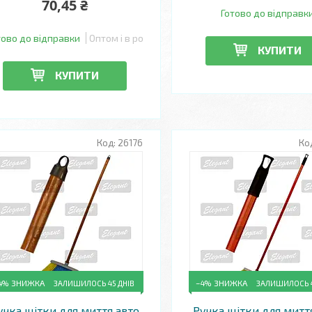
70,45 ₴
Готово до відправк
тово до відправки
Оптом і в роздріб
КУПИТИ
КУПИТИ
26176
4%
ЗАЛИШИЛОСЬ 45 ДНІВ
–4%
ЗАЛИШИЛОСЬ 4
учка щітки для миття авто
Ручка щітки для митт