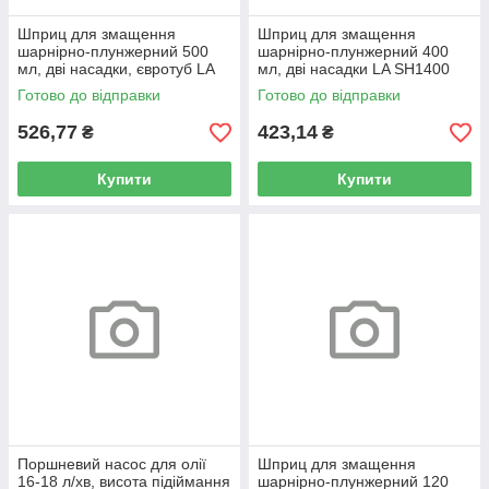
Шприц для змащення
Шприц для змащення
шарнірно-плунжерний 500
шарнірно-плунжерний 400
мл, дві насадки, євротуб LA
мл, дві насадки LA SH1400
SH1500 Lavita
Lavita
Готово до відправки
Готово до відправки
526,77
423,14
₴
₴
Купити
Купити
Поршневий насос для олії
Шприц для змащення
16-18 л/хв, висота підіймання
шарнірно-плунжерний 120