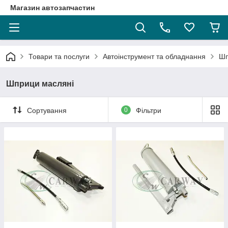
Магазин автозапчастин
Товари та послуги
Автоінструмент та обладнання
Шп
Шприци масляні
Сортування
0
Фільтри