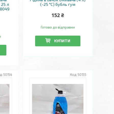
 25 л
(-25 °C) бубль гум
18049
152 ₴
Готово до відправки
и
КУПИТИ
50154
50155