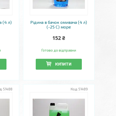
 (4 л)
Рідина в бачок омивача (4 л)
(-25 С) море
152 ₴
и
Готово до відправки
КУПИТИ
51488
51489