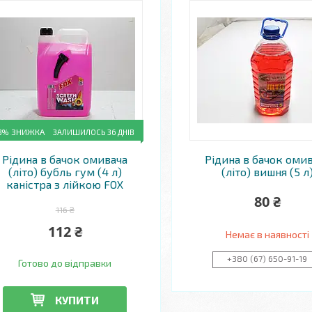
3%
ЗАЛИШИЛОСЬ 36 ДНІВ
Рідина в бачок омивача
Рідина в бачок оми
(літо) бубль гум (4 л)
(літо) вишня (5 л
каністра з лійкою FOX
80 ₴
116 ₴
112 ₴
Немає в наявності
+380 (67) 650-91-19
Готово до відправки
КУПИТИ