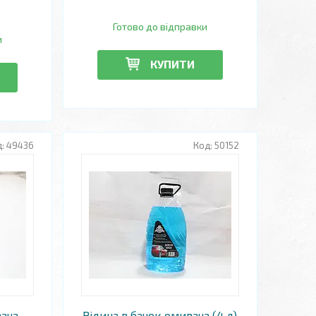
Готово до відправки
и
КУПИТИ
49436
50152
вача
Рідина в бачок омивача (4 л)