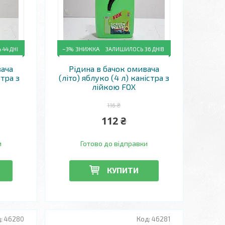
44 ДНІ
–3%
ЗАЛИШИЛОСЬ 36 ДНІВ
вача
Рідина в бачок омивача
стра з
(літо) яблуко (4 л) каністра з
лійкою FOX
116 ₴
112 ₴
и
Готово до відправки
КУПИТИ
46280
46281