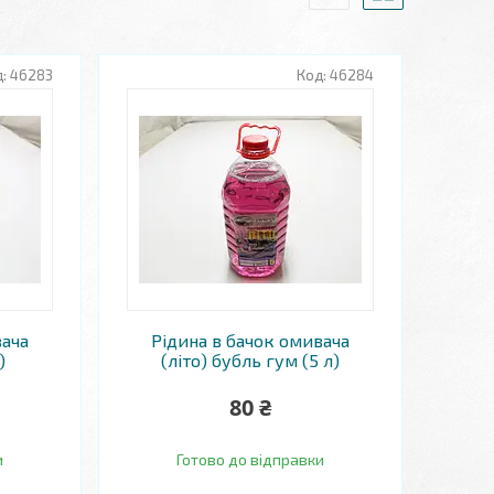
46283
46284
вача
Рідина в бачок омивача
)
(літо) бубль гум (5 л)
80 ₴
и
Готово до відправки