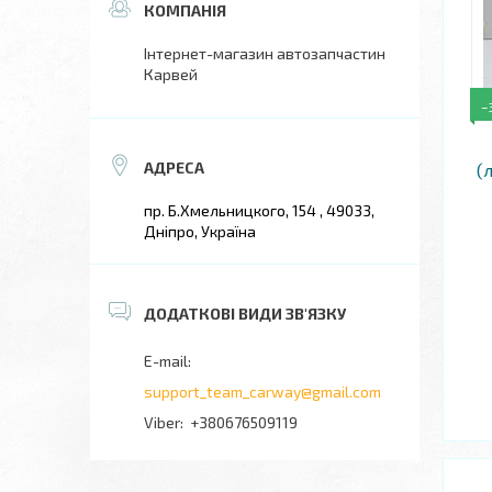
Інтернет-магазин автозапчастин
Карвей
–
(
пр. Б.Хмельницкого, 154 , 49033,
Дніпро, Україна
support_team_carway@gmail.com
+380676509119