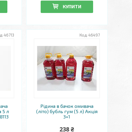
КУПИТИ
46713
46497
вача
Рідина в бачок омивача
а 5 л
(літо) бубль гум (5 л) Акція
8113
3+1
238 ₴