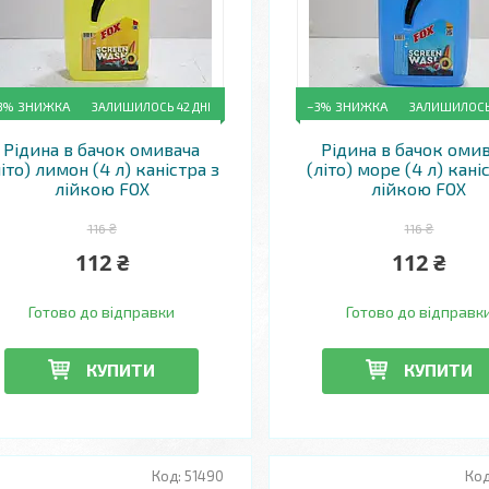
3%
ЗАЛИШИЛОСЬ 42 ДНІ
–3%
ЗАЛИШИЛОСЬ 
Рідина в бачок омивача
Рідина в бачок оми
літо) лимон (4 л) каністра з
(літо) море (4 л) кані
лійкою FOX
лійкою FOX
116 ₴
116 ₴
112 ₴
112 ₴
Готово до відправки
Готово до відправк
КУПИТИ
КУПИТИ
51490