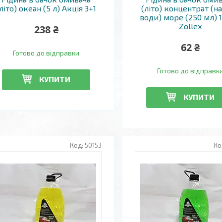
літо) океан (5 л) Акція 3+1
(літо) концентрат (на
води) море (250 мл) 
Zollex
238 ₴
62 ₴
Готово до відправки
Готово до відправк
КУПИТИ
КУПИТИ
50153