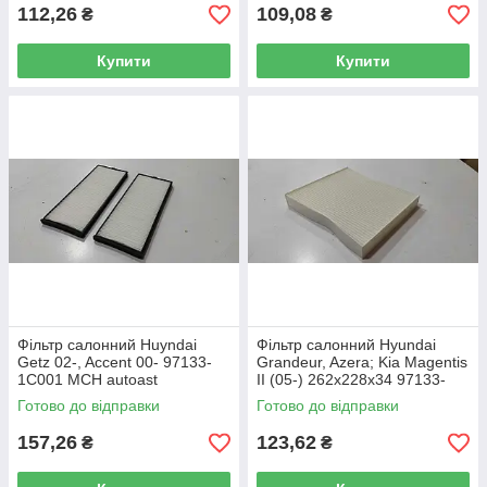
112,26
109,08
₴
₴
Купити
Купити
Фільтр салонний Huyndai
Фільтр салонний Hyundai
Getz 02-, Accent 00- 97133-
Grandeur, Azera; Kia Magentis
1C001 MCH autoast
II (05-) 262x228x34 97133-
2G000 MCH auto group
Готово до відправки
Готово до відправки
157,26
123,62
₴
₴