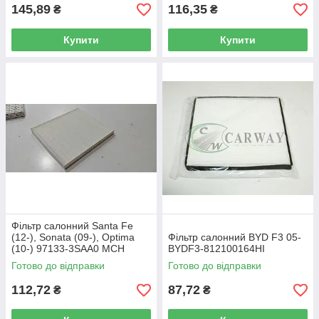
145,89
116,35
₴
₴
Купити
Купити
Фільтр салонний Santa Fe
(12-), Sonata (09-), Optima
Фільтр салонний BYD F3 05-
(10-) 97133-3SAA0 MCH
BYDF3-812100164HI
autoast
Готово до відправки
Готово до відправки
112,72
87,72
₴
₴