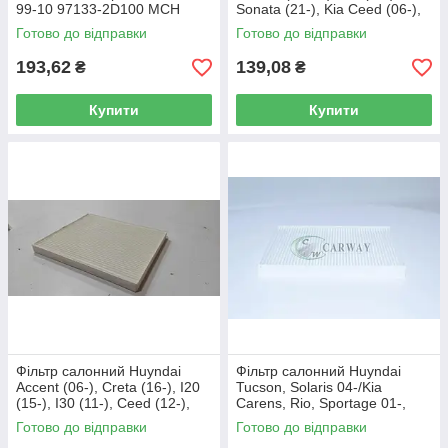
99-10 97133-2D100 MCH
Sonata (21-), Kia Ceed (06-),
autoast
K5 (21-) 97133-2L000 MCH
Готово до відправки
Готово до відправки
193,62
139,08
₴
₴
Купити
Купити
Фільтр салонний Huyndai
Фільтр салонний Huyndai
Accent (06-), Creta (16-), I20
Tucson, Solaris 04-/Kia
(15-), I30 (11-), Ceed (12-),
Carens, Rio, Sportage 01-,
Elantra (10-16), Dodge
227x201x17 97133-2E200
Готово до відправки
Готово до відправки
971332E010