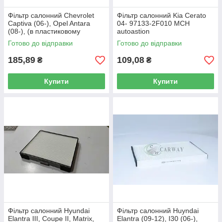
Фільтр салонний Chevrolet
Фільтр салонний Kia Cerato
Captiva (06-), Opel Antara
04- 97133-2F010 MCH
(08-), (в пластиковому
autoastion
корпусі) 96440878 MCH
Готово до відправки
Готово до відправки
autoast
185,89
109,08
₴
₴
Купити
Купити
Фільтр салонний Hyundai
Фільтр салонний Huyndai
Elantra III, Coupe II, Matrix,
Elantra (09-12), I30 (06-),