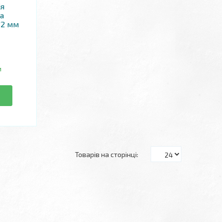
ія
а
*2 мм
и