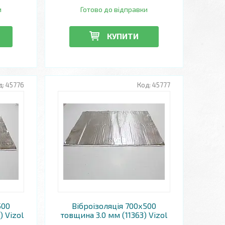
и
Готово до відправки
КУПИТИ
45776
45777
500
Віброізоляція 700х500
 Vizol
товщина 3.0 мм (11363) Vizol