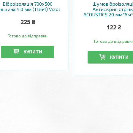
Віброізоляція 700х500
Шумовіброізоляц
овщина 4.0 мм (11364) Vizol
Антискрип стрічк
ACOUSTICS 20 мм*6м
225 ₴
122 ₴
Готово до відправки
Готово до відправк
КУПИТИ
КУПИТИ