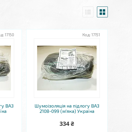
17150
17151
гу ВАЗ
Шумоізоляція на підлогу ВАЗ
їна
2108-099 (м'яка) Україна
334 ₴