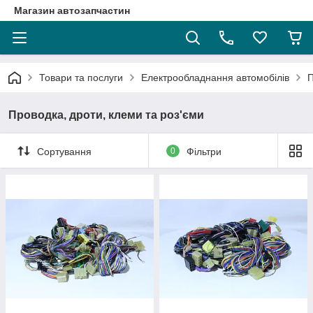
Магазин автозапчастин
Товари та послуги
Електрообладнання автомобілів
П
Проводка, дроти, клеми та роз'єми
Сортування
0
Фільтри