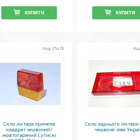
КУПИТИ
КУПИТИ
25476
Скло ліхтаря причепа
Скло заднього ліхтаря 
квадрат червоний/
червоне ліве Украї
жовтогарячий Сутискі