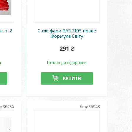
к-т. 2
Скло фари ВАЗ 2105 праве
Формула Світу
291 ₴
и
Готово до відправки
КУПИТИ
36254
36943