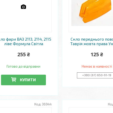
ло фари ВАЗ 2113, 2114, 2115
Скло переднього пов
ліве Формула Світла
Таврія жовта права У
255 ₴
125 ₴
Готово до відправки
Немає в наявності
+380 (67) 650-91-19
КУПИТИ
36944