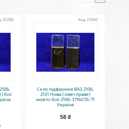
25280
23360
2106,
Скло підфарніка ВАЗ 2106,
) білі
2121 Нива (ліве+праве)
раїна
жовто-білі 2106-3716070/71
Україна
58 ₴
и