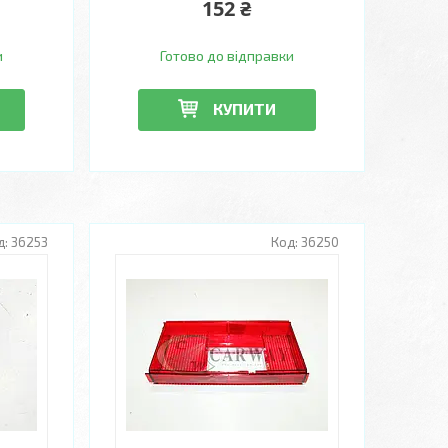
152 ₴
и
Готово до відправки
КУПИТИ
36253
36250