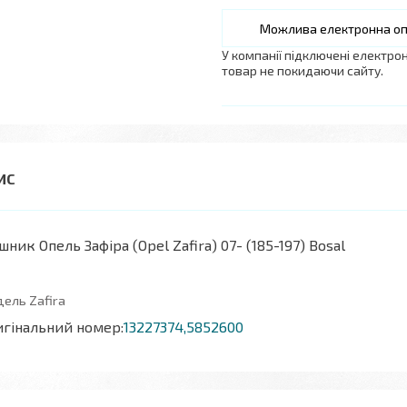
У компанії підключені електро
товар не покидаючи сайту.
шник Опель Зафіра (Opel Zafira) 07- (185-197) Bosal
ель Zafira
гінальний номер:
13227374,5852600