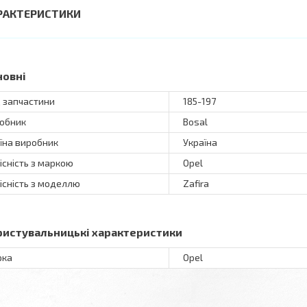
РАКТЕРИСТИКИ
новні
 запчастини
185-197
обник
Bosal
їна виробник
Україна
існість з маркою
Opel
існість з моделлю
Zafira
ристувальницькі характеристики
рка
Opel