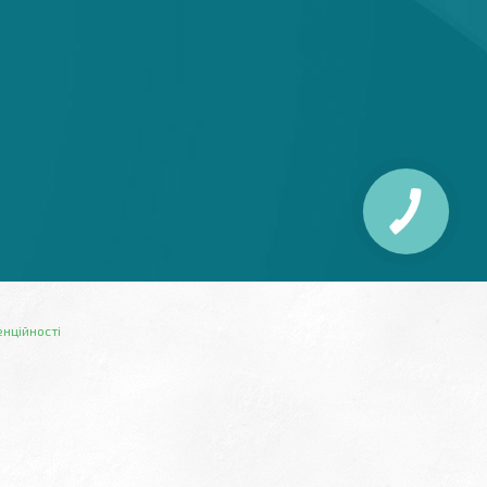
енційності