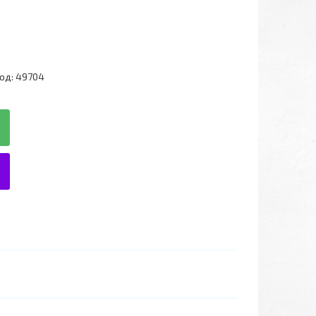
од:
49704