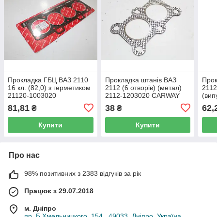
Прокладка ГБЦ ВАЗ 2110
Прокладка штанів ВАЗ
Прок
16 кл. (82,0) з герметиком
2112 (6 отворів) (метал)
2112
21120-1003020
2112-1203020 CARWAY
(вип
100
81,81
38
62,
₴
₴
Купити
Купити
Про нас
98% позитивних з 2383 відгуків за рік
Працює з 29.07.2018
м. Дніпро
пр. Б.Хмельницкого, 154 , 49033, Дніпро, Україна