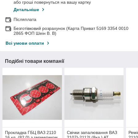
або гроші повернуться на вашу картку
Детальніше
Післяплата
Безготівковий розрахунок (Карта Приват 5169 3354 0010
2865 ФОП Шеін В. В)
Всі умови оплати
Подібні товари компанії
Прокладка ГБЦ ВАЗ 2110
Свічки запалювання ВАЗ
Ремі
16 кл. (82,0) з герметиком
2107I-2112I (8кл.) AT
2110