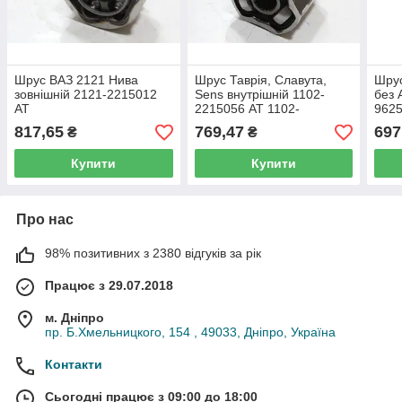
Шрус ВАЗ 2121 Нива
Шрус Таврія, Славута,
Шрус
зовнішній 2121-2215012
Sens внутрішній 1102-
без 
AT
2215056 AT 1102-
9625
8152990/N
817,65
769,47
697
₴
₴
Купити
Купити
Про нас
98% позитивних з 2380 відгуків за рік
Працює з 29.07.2018
м. Дніпро
пр. Б.Хмельницкого, 154 , 49033, Дніпро, Україна
Контакти
Сьогодні працює з 09:00 до 18:00