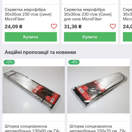
Серветка мікрофібра
Серветка мікрофібра
Серв
30х30см 230 г/см (синя)
30х30см 230 г/см (Синя)
30х3
MicroFiber
для скла MicroFiber
Micr
24,09
31,36
24,
₴
₴
Купити
Купити
Акційні пропозиції та новинки
–5%
–4%
Шторка сонцезахисна
Шторка сонцезахисна
автомобільна 130х60 см ZA-
автомобільна 150х70 см. ZA-