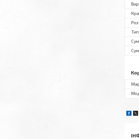
Вир
Кра
Роз
Тип
Сум
Сум
Ко
Ма
Мo
ІН