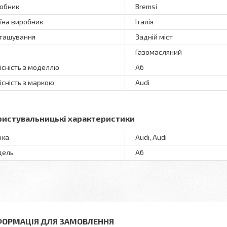
обник
Bremsi
їна виробник
Італія
ташування
Задній міст
Газомасляний
існість з моделлю
A6
існість з маркою
Audi
ристувальницькі характеристики
рка
Audi, Audi
дель
A6
ФОРМАЦІЯ ДЛЯ ЗАМОВЛЕННЯ