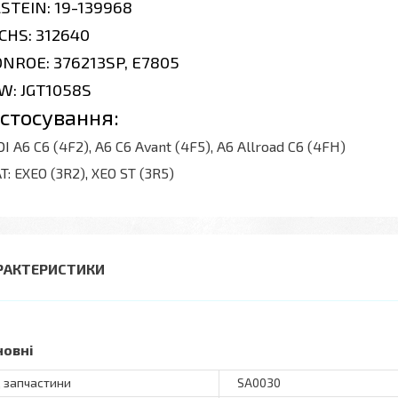
LSTEIN
: 19-139968
CHS
: 312640
NROE
: 376213SP, E7805
RW
: JGT1058S
стосування:
DI
A6 C6 (4F2), A6 C6 Avant (4F5), A6 Allroad C6 (4FH)
T:
EXEO (3R2)
,
XEO ST (3R5)
РАКТЕРИСТИКИ
новні
 запчастини
SA0030