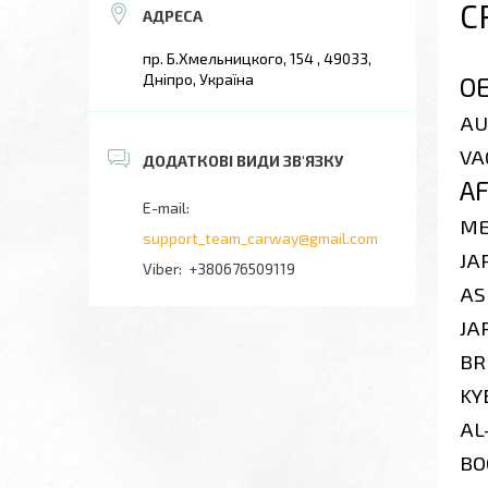
C
пр. Б.Хмельницкого, 154 , 49033,
Дніпро, Україна
O
AU
VA
A
ME
support_team_carway@gmail.com
JA
+380676509119
AS
JA
BR
KY
AL
BO