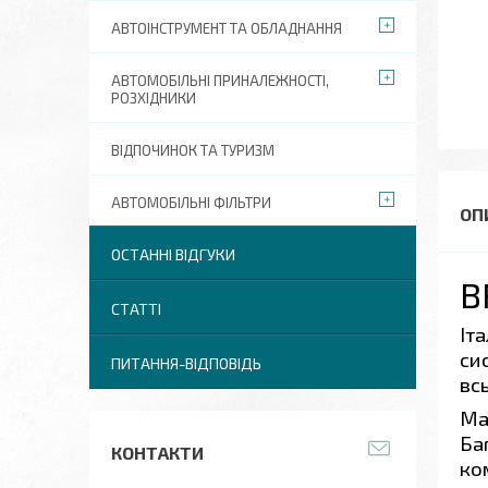
АВТОІНСТРУМЕНТ ТА ОБЛАДНАННЯ
АВТОМОБІЛЬНІ ПРИНАЛЕЖНОСТІ,
РОЗХІДНИКИ
ВІДПОЧИНОК ТА ТУРИЗМ
АВТОМОБІЛЬНІ ФІЛЬТРИ
ОСТАННІ ВІДГУКИ
B
СТАТТІ
Іт
си
ПИТАННЯ-ВІДПОВІДЬ
всь
Ма
Ба
КОНТАКТИ
ко