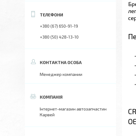
Бр
ле
се
+380 (67) 650-91-19
Пе
+380 (50) 428-13-10
Менеджер компании
Інтернет-магазин автозапчастин
C
Карвей
O