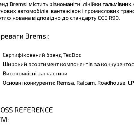
енд Bremsi містить різноманітні лінійки гальмівних
гкових автомобілів, вантажівок і промислових тран
ртифікована відповідно до стандарту ECE R90.
реваги Bremsi
:
Сертифікований бренд TecDoc
Широкий асортимент компонентів за конкуренто
Високоякісні запчастини
Основні конкуренти: Remsa, Raicam, Roadhouse, LPR
ROSS REFERENCE
EM: