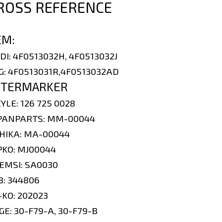
ROSS REFERENCE
EM:
DI
: 4F0513032H, 4F0513032J
G
: 4F0513031R,4F0513032AD
FTERMARKER
YLE
: 126 725 0028
PANPARTS
: MM-00044
HIKA
: MA-00044
PKO
: MJ00044
EMSI:
SA0030
B
: 344806
-KO
: 202023
GE
: 30-F79-A, 30-F79-B