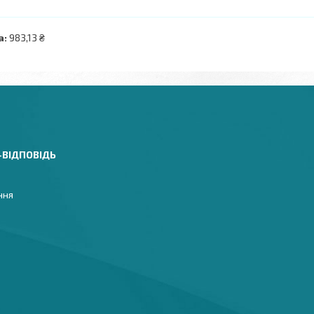
а:
983,13 ₴
-ВІДПОВІДЬ
ння