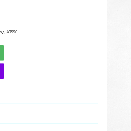
од:
47550