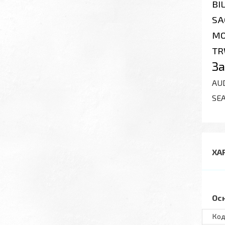
BI
SA
MO
T
За
AU
SEA
ХА
Ос
Код