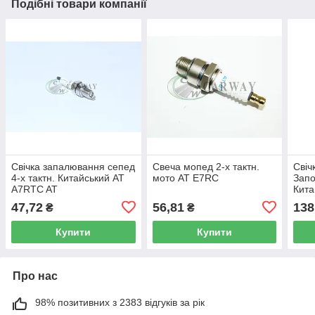
Подібні товари компанії
Свічка запалювання сепед
Свеча мопед 2-х тактн.
Свіч
4-х тактн. Китайський AT
мото AT E7RC
Запо
A7RTC AT
Кита
SUPE
47,72
56,81
138
₴
₴
конт
Купити
Купити
Про нас
98% позитивних з 2383 відгуків за рік