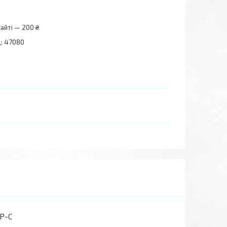
айті — 200 ₴
:
47080
BP-C