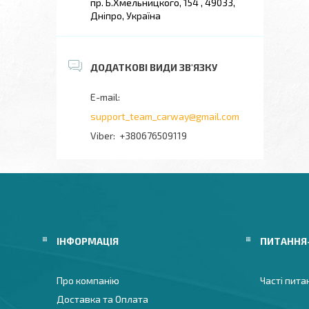
пр. Б.Хмельницкого, 154 , 49033,
Дніпро, Україна
support_team_carway@gmail.com
+380676509119
ІНФОРМАЦІЯ
ПИТАННЯ
Про компанію
Часті пита
Доставка та Оплата