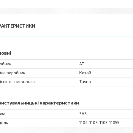
РАКТЕРИСТИКИ
новні
обник
AT
їна виробник
Китай
існість з моделлю
Tavria
ристувальницькі характеристики
рка
ЗАЗ
дель
1102, 1103, 1105, 11055