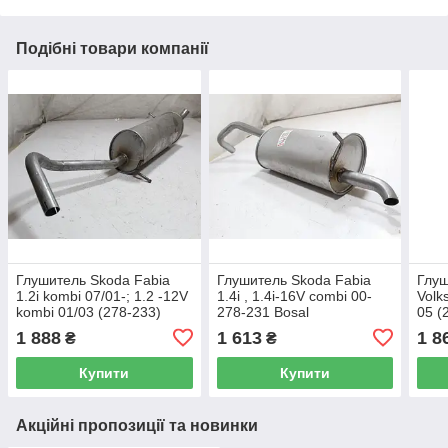
Подібні товари компанії
Глушитель Skoda Fabia
Глушитель Skoda Fabia
Глуш
1.2i kombi 07/01-; 1.2 -12V
1.4i , 1.4i-16V combi 00-
Volk
kombi 01/03 (278-233)
278-231 Bosal
05 (
Bosal
1 888
1 613
1 8
₴
₴
Купити
Купити
Акційні пропозиції та новинки