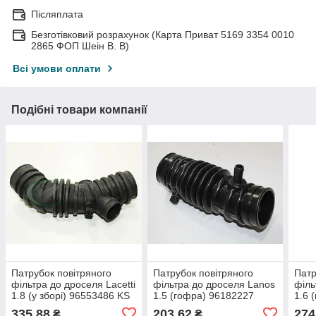
Післяплата
Безготівковий розрахунок (Карта Приват 5169 3354 0010
2865 ФОП Шеін В. В)
Всі умови оплати
Подібні товари компанії
Патрубок повітряного
Патрубок повітряного
Патр
фільтра до дроселя Lacetti
фільтра до дроселя Lanos
філь
1.8 (у зборі) 96553486 KS
1.5 (гофра) 96182227
1.6 
964
335,88
203,62
274
₴
₴