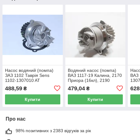
Насос водяний (помпа)
Водяний насос (помпа)
Насо
ЗАЗ 1102 Таврія Sens
ВАЗ 1117-19 Калина, 2170
ВАЗ 
1102-1307010 AT
Приора (16кл), 2190
1307
Гранта 21126-1307010 AT
488,59
479,04
628
₴
₴
7010-170WP
Купити
Купити
Про нас
98% позитивних з 2383 відгуків за рік