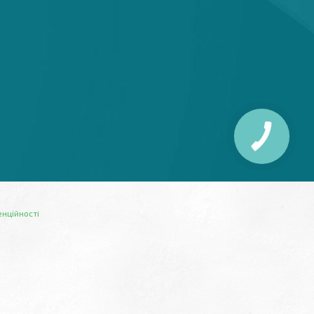
енційності