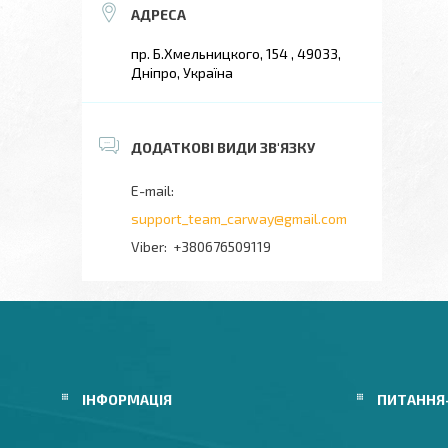
пр. Б.Хмельницкого, 154 , 49033,
Дніпро, Україна
support_team_carway@gmail.com
+380676509119
ІНФОРМАЦІЯ
ПИТАННЯ