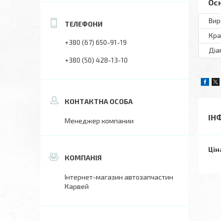
Ос
Вир
Кра
+380 (67) 650-91-19
Діа
+380 (50) 428-13-10
ІН
Менеджер компании
Цін
Інтернет-магазин автозапчастин
Карвей