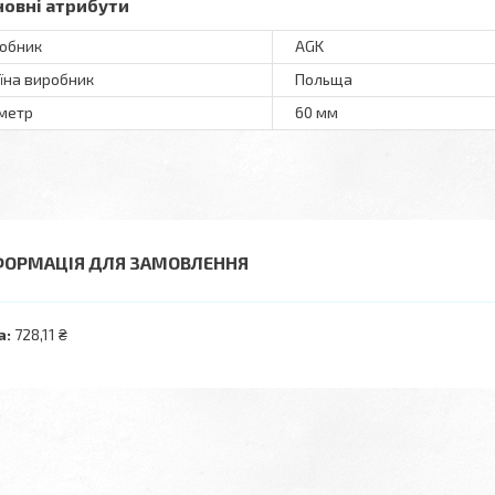
новні атрибути
обник
AGK
їна виробник
Польща
метр
60 мм
ФОРМАЦІЯ ДЛЯ ЗАМОВЛЕННЯ
а:
728,11 ₴