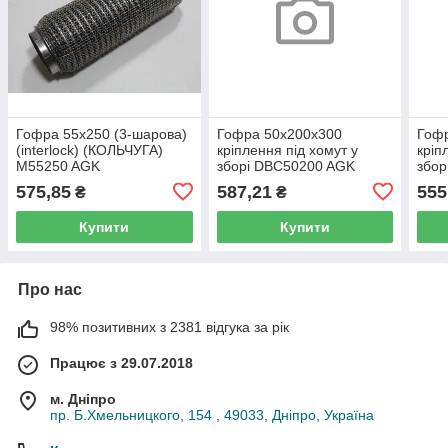
Гофра 55х250 (3-шарова)
Гофра 50х200x300
Гоф
(interlock) (КОЛЬЧУГА)
кріплення під хомут у
кріп
M55250 AGK
зборі DBC50200 AGK
збор
575,85
587,21
555
₴
₴
Купити
Купити
Про нас
98% позитивних з 2381 відгука за рік
Працює з 29.07.2018
м. Дніпро
пр. Б.Хмельницкого, 154 , 49033, Дніпро, Україна