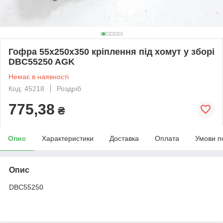
Гофра 55х250x350 кріплення під хомут у зборі
DBC55250 AGK
Немає в наявності
Код: 45218
Роздріб
775,38
₴
Опис
Характеристики
Доставка
Оплата
Умови п
Опис
DBC55250