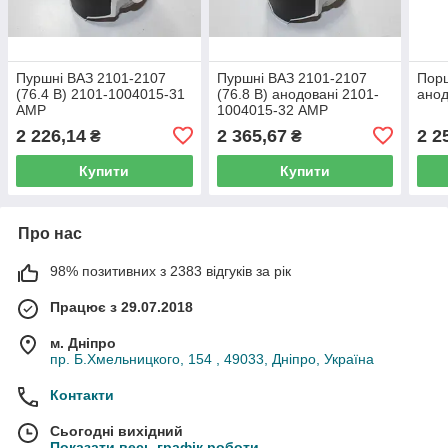
Пуршні ВАЗ 2101-2107
Пуршні ВАЗ 2101-2107
Порш
(76.4 В) 2101-1004015-31
(76.8 В) анодовані 2101-
анод
AMP
1004015-32 AMP
2 226,14
2 365,67
2 2
₴
₴
Купити
Купити
Про нас
98% позитивних з 2383 відгуків за рік
Працює з 29.07.2018
м. Дніпро
пр. Б.Хмельницкого, 154 , 49033, Дніпро, Україна
Контакти
Сьогодні вихідний
Показати весь графік роботи