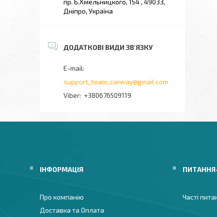
пр. Б.Хмельницкого, 154 , 49033,
Дніпро, Україна
support_team_carway@gmail.com
+380676509119
ІНФОРМАЦІЯ
ПИТАННЯ
Про компанію
Часті пита
Доставка та Оплата