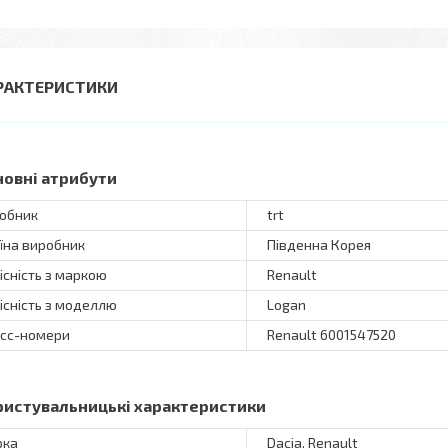
РАКТЕРИСТИКИ
новні атрибути
обник
trt
їна виробник
Південна Корея
існість з маркою
Renault
існість з моделлю
Logan
сс-номери
Renault 6001547520
ристувальницькі характеристики
рка
Dacia, Renault