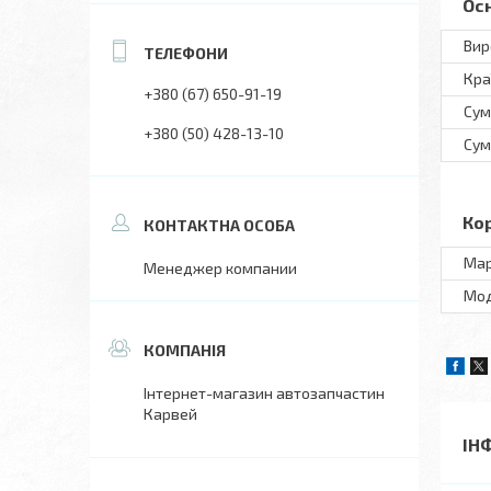
Ос
Вир
Кра
+380 (67) 650-91-19
Сум
+380 (50) 428-13-10
Сум
Ко
Ма
Менеджер компании
Мo
Інтернет-магазин автозапчастин
Карвей
ІН