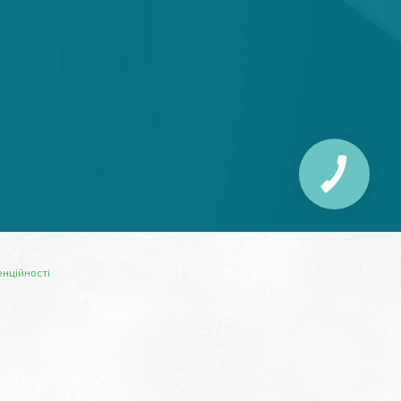
енційності