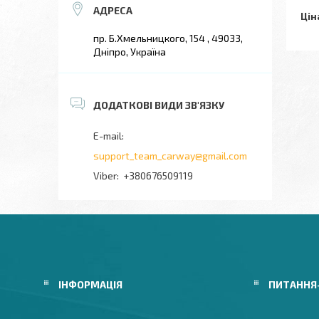
Цін
пр. Б.Хмельницкого, 154 , 49033,
Дніпро, Україна
support_team_carway@gmail.com
+380676509119
ІНФОРМАЦІЯ
ПИТАННЯ