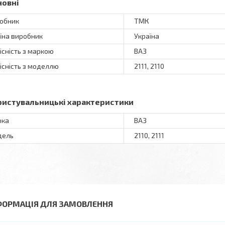
новні
обник
ТМК
їна виробник
Україна
існість з маркою
ВАЗ
існість з моделлю
2111, 2110
ристувальницькі характеристики
рка
ВАЗ
дель
2110, 2111
ФОРМАЦІЯ ДЛЯ ЗАМОВЛЕННЯ