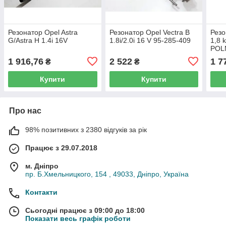
Резонатор Opel Astra
Резонатор Opel Vectra B
Резо
G/Astra H 1.4i 16V
1.8i/2.0i 16 V 95-285-409
1,8 
POL
1 916,76
2 522
1 7
₴
₴
Купити
Купити
Про нас
98% позитивних з 2380 відгуків за рік
Працює з 29.07.2018
м. Дніпро
пр. Б.Хмельницкого, 154 , 49033, Дніпро, Україна
Контакти
Сьогодні працює з 09:00 до 18:00
Показати весь графік роботи