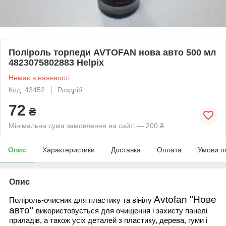
Поліроль торпеди AVTOFAN нова авто 500 мл
4823075802883 Helpix
Немає в наявності
Код: 43452
Роздріб
72
₴
Мінімальна сума замовлення на сайті — 200 ₴
Опис
Характеристики
Доставка
Оплата
Умови п
Опис
Avtofan "Нове
Поліроль-очисник для пластику та вінілу
авто"
використовується для очищення і захисту панелі
приладів, а також усіх деталей з пластику, дерева, гуми і