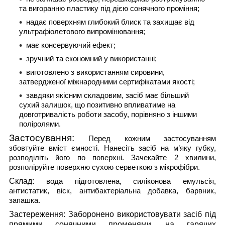
та вигоранню пластику під дією сонячного проміння;
надає поверхням глибокий блиск та захищає від
ультрафіолетового випромінювання;
має консервуючий ефект;
зручний та економний у використанні;
виготовлено з використанням сировини,
затвердженої міжнародними сертифікатами якості;
завдяки якісним складовим, засіб має більший
сухий залишок, що позитивно впливатиме на
довготривалість роботи засобу, порівняно з іншими
поліролями.
Застосування:
Перед кожним застосуванням
збовтуйте вміст ємності. Нанесіть засіб на м’яку губку,
розподіліть його по поверхні. Зачекайте 2 хвилини,
розполіруйте поверхню сухою серветкою з мікрофібри.
Склад:
вода підготовлена, силіконова емульсія,
антистатик, віск, антибактеріальна добавка, барвник,
запашка.
Застереження:
Заборонено використовувати засіб під
прямими сонячними променями, на гарячих