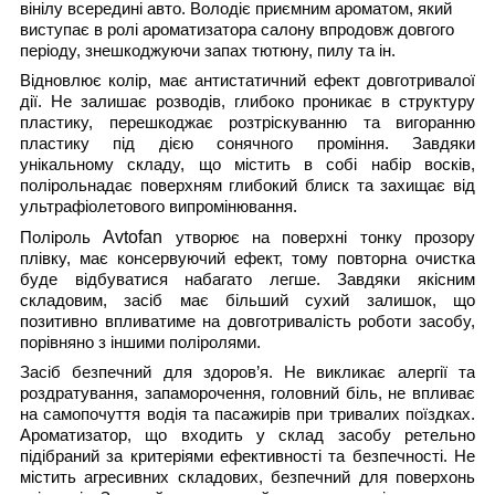
вінілу всередині авто. Володіє приємним ароматом, який
виступає в ролі ароматизатора салону впродовж довгого
періоду, знешкоджуючи запах тютюну, пилу та ін.
Відновлює колір, має антистатичний ефект довготривалої
дії. Не залишає розводів, глибоко проникає в структуру
пластику, перешкоджає розтріскуванню та вигоранню
пластику під дією сонячного проміння. Завдяки
унікальному складу, що містить в собі набір восків,
полірольнадає поверхням глибокий блиск та захищає від
ультрафіолетового випромінювання.
Avtofan
Поліроль
утворює на поверхні тонку прозору
плівку, має консервуючий ефект, тому повторна очистка
буде відбуватися набагато легше. Завдяки якісним
складовим, засіб має більший сухий залишок, що
позитивно впливатиме на довготривалість роботи засобу,
порівняно з іншими поліролями.
Засіб безпечний для здоров’я. Не викликає алергії та
роздратування, запаморочення, головний біль, не впливає
на самопочуття водія та пасажирів при тривалих поїздках.
Ароматизатор, що входить у склад засобу ретельно
підібраний за критеріями ефективності та безпечності. Не
містить агресивних складових, безпечний для поверхонь