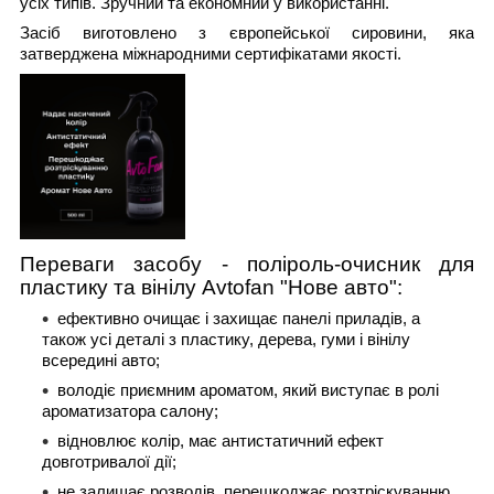
усіх типів. Зручний та економний у використанні.
Засіб виготовлено з європейської сировини, яка
затверджена міжнародними сертифікатами якості.
Переваги засобу - поліроль-очисник для
пластику та вінілу
Avtofan "Нове авто"
:
ефективно очищає і захищає панелі приладів, а
також усі деталі з пластику, дерева, гуми і вінілу
всередині авто;
володіє приємним ароматом, який виступає в ролі
ароматизатора салону;
відновлює колір, має антистатичний ефект
довготривалої дії;
не залишає розводів, перешкоджає розтріскуванню