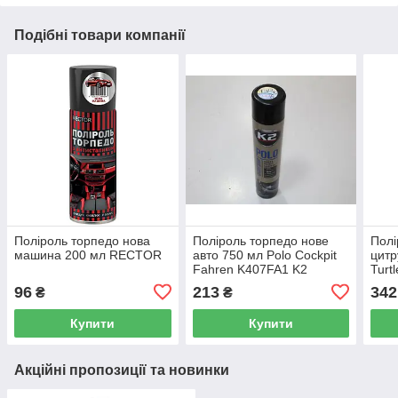
Подібні товари компанії
Поліроль торпедо нова
Поліроль торпедо нове
Полі
машина 200 мл RECTOR
авто 750 мл Polo Cockpit
цитр
Fahren K407FA1 K2
Turt
96
213
342
₴
₴
Купити
Купити
Акційні пропозиції та новинки