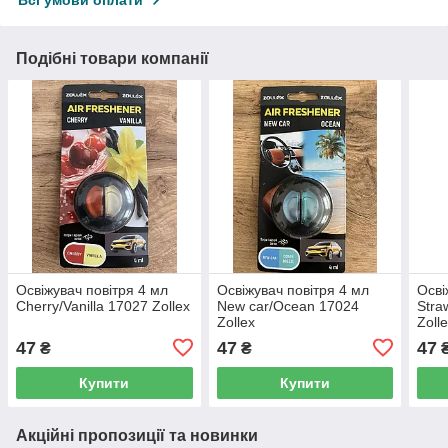
Всі умови оплати
Подібні товари компанії
Освіжувач повітря 4 мл
Освіжувач повітря 4 мл
Осві
Cherry/Vanilla 17027 Zollex
New car/Ocean 17024
Stra
Zollex
Zoll
47
47
47
₴
₴
Купити
Купити
Акційні пропозиції та новинки