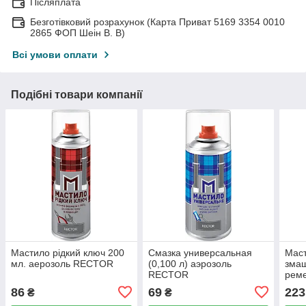
Післяплата
Безготівковий розрахунок (Карта Приват 5169 3354 0010
2865 ФОП Шеін В. В)
Всі умови оплати
Подібні товари компанії
Мастило рідкий ключ 200
Смазка универсальная
Маст
мл. аерозоль RECTOR
(0,100 л) аэрозоль
зма
RECTOR
реме
DRE
86
69
223
₴
₴