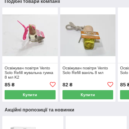
Подібні товари компанії
Освіжувач повітря Vento
Освіжувач повітря Vento
Осві
Solo Refill жувальна гумка
Solo Refill ваніль 8 мл
Solo
8 мл K2
85
82
85
₴
₴
Купити
Купити
Акційні пропозиції та новинки