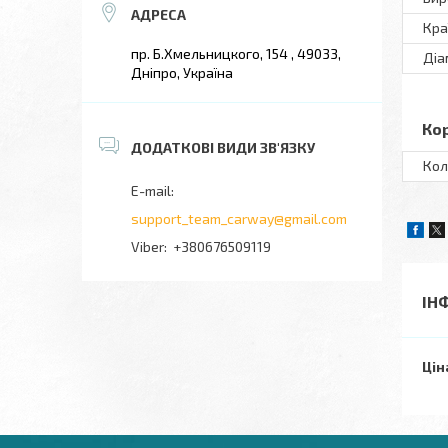
Кра
пр. Б.Хмельницкого, 154 , 49033,
Діа
Дніпро, Україна
Ко
Кол
support_team_carway@gmail.com
+380676509119
ІН
Цін