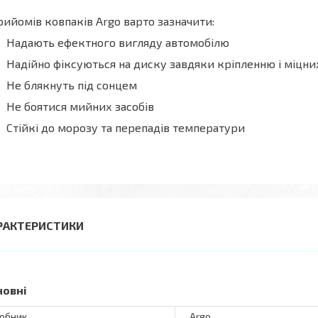
рийомів ковпаків Argo
варто зазначити:
Надають ефектного вигляду автомобілю
Надійно фіксуються на диску завдяки кріпленню і міцни
Не блякнуть під сонцем
Не боятися мийних засобів
Стійкі до морозу та перепадів температури
РАКТЕРИСТИКИ
новні
обник
Argo