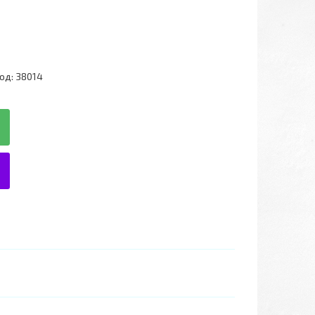
од:
38014