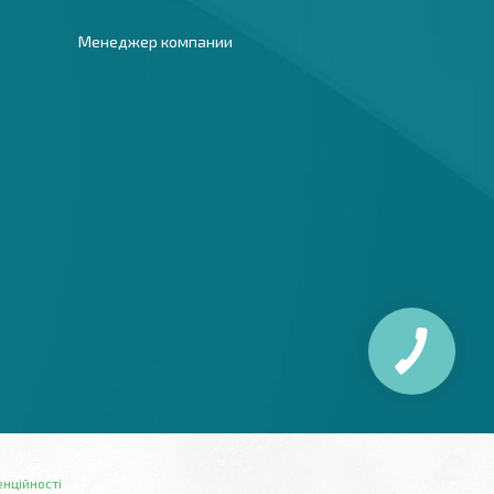
Менеджер компании
енційності