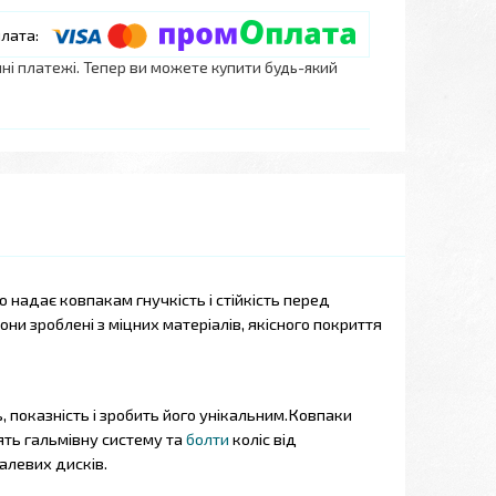
нні платежі. Тепер ви можете купити будь-який
о надає ковпакам гнучкість і стійкість перед
вони зроблені з
міцних матеріалів, якісного покриття
показність і зробить його унікальним.
Ковпаки
ять гальмівну систему та
болти
коліс від
алевих дисків.