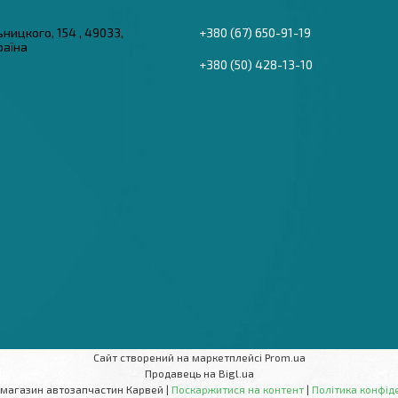
ьницкого, 154 , 49033,
+380 (67) 650-91-19
раїна
+380 (50) 428-13-10
Сайт створений на маркетплейсі
Prom.ua
Продавець на Bigl.ua
Інтернет-магазин автозапчастин Карвей |
Поскаржитися на контент
|
Політика конфід