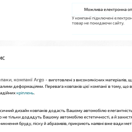
У компанії підключені електро
товар не покидаючи сайту.
паки, компанії Argo
-
виготовлені з високоякісних матеріалів, щ
алими деформаціями.
Перевага ковпаків
цієї компанії в тому, що 
надійних
кріплень
.
сичний дизайн ковпаків додасть Вашому автомобілю елегантність, 
o не тільки додадуть Вашому автомобілю естетичності, а й захист
никнення бруду, піску й абразивів, прикриють наявні вже вади мет