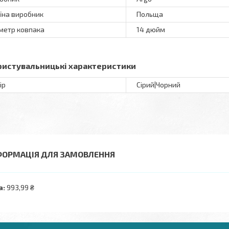
їна виробник
Польща
метр ковпака
14 дюйм
ристувальницькі характеристики
ір
Сірий|Чорний
ФОРМАЦІЯ ДЛЯ ЗАМОВЛЕННЯ
а:
993,99 ₴