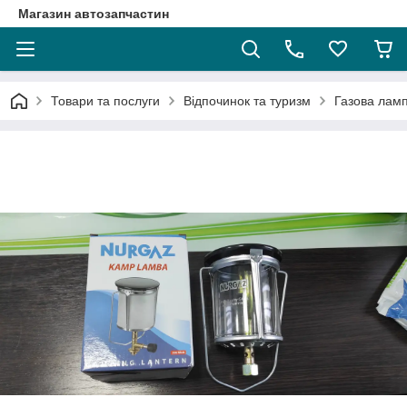
Магазин автозапчастин
Товари та послуги
Відпочинок та туризм
Газова ламп