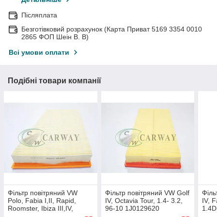
Післяплата
Безготівковий розрахунок (Карта Приват 5169 3354 0010
2865 ФОП Шеін В. В)
Всі умови оплати
Подібні товари компанії
Фільтр повітряний VW
Фільтр повітряний VW Golf
Філь
Polo, Fabia I,II, Rapid,
IV, Octavia Tour, 1.4- 3.2,
IV, 
Roomster, Ibiza III,IV,
96-10 1J0129620
1.4D
Toledo, 1.2-1.4, 10-
BRE