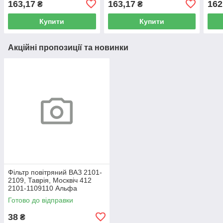
163,17
163,17
162
₴
₴
6Y0129620
Купити
Купити
Акційні пропозиції та новинки
Фільтр повітряний ВАЗ 2101-
2109, Таврія, Москвіч 412
2101-1109110 Альфа
Готово до відправки
38
₴