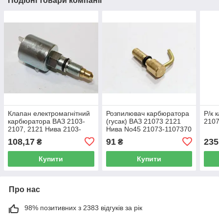
Подібні товари компанії
Клапан електромагнітний
Розпилювач карбюратора
Р/к 
карбюратора ВАЗ 2103-
(гусак) ВАЗ 21073 2121
2107
2107, 2121 Нива 2103-
Нива No45 21073-1107370
11074200
108,17
91
235
₴
₴
Купити
Купити
Про нас
98% позитивних з 2383 відгуків за рік