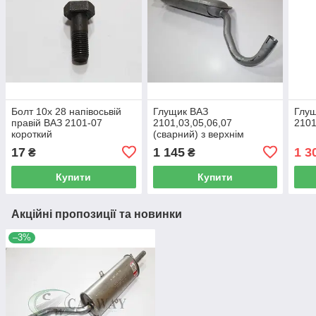
Болт 10х 28 напівосьвій
Глущик ВАЗ
Глуш
правій ВАЗ 2101-07
2101,03,05,06,07
2101
короткий
(сварний) з верхнім
кожухом
17
1 145
1 3
₴
₴
Купити
Купити
Акційні пропозиції та новинки
–3%