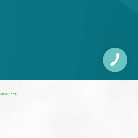
енційності