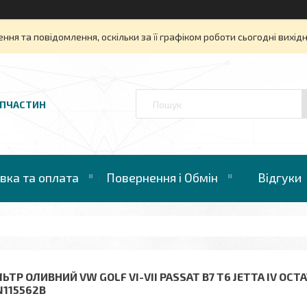
ня та повідомлення, оскільки за її графіком роботи сьогодні вихі
АПЧАСТИН
вка та оплата
Повернення і Обмін
Відгуки
ЬТР ОЛИВНИЙ VW GOLF VI-VII PASSAT B7 T6 JETTA IV OCTAVIA
N115562B