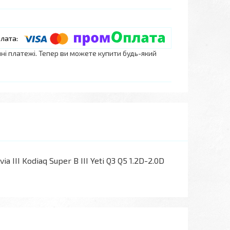
нні платежі. Тепер ви можете купити будь-який
a III Kodiaq Super B III Yeti Q3 Q5 1.2D-2.0D