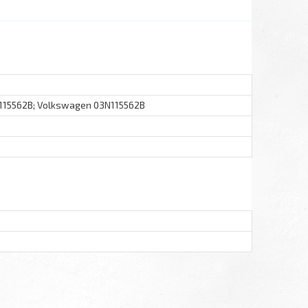
N115562B; Volkswagen 03N115562B