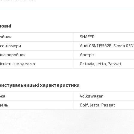
новні
обник
SHAFER
сс-номери
Audi 03N115562B; Skoda 03
їна виробник
Австрія
існість з моделлю
Octavia, Jetta, Passat
ристувальницькі характеристики
рка
Volkswagen
дель
Golf, Jetta, Passat