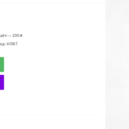
айті — 200 ₴
од:
41067