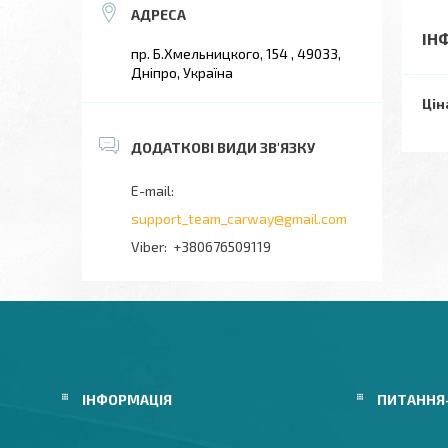
ІН
пр. Б.Хмельницкого, 154 , 49033,
Дніпро, Україна
Цін
support_team_carway@gmail.com
+380676509119
ІНФОРМАЦІЯ
ПИТАННЯ