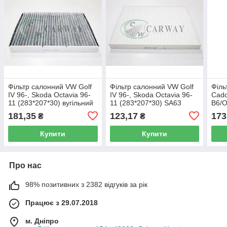
Фільтр салонний VW Golf
Фільтр салонний VW Golf
Філь
IV 96-, Skoda Octavia 96-
IV 96-, Skoda Octavia 96-
Cadd
11 (283*207*30) вугільний
11 (283*207*30) SA63
B6/O
SAK63 Shafer
Shafer
Shaf
181,35
123,17
173
₴
₴
Купити
Купити
Про нас
98% позитивних з 2382 відгуків за рік
Працює з 29.07.2018
м. Дніпро