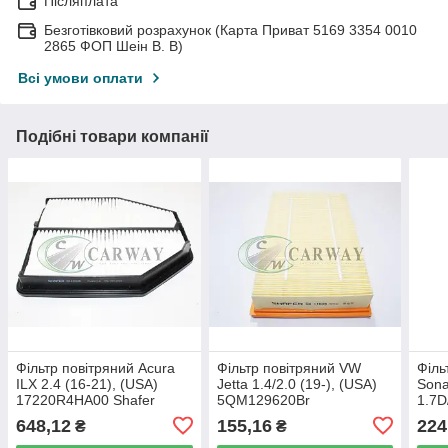
Післяплата
Безготівковий розрахунок (Карта Приват 5169 3354 0010
2865 ФОП Шеін В. В)
Всі умови оплати
Подібні товари компанії
Фільтр повітряний Acura
Фільтр повітряний VW
Філь
ILX 2.4 (16-21), (USA)
Jetta 1.4/2.0 (19-), (USA)
Sona
17220R4HA00 Shafer
5QM129620Br
1.7D
(USA
648,12
155,16
224
₴
₴