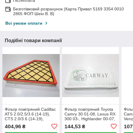
Післяплата
Безготівковий розрахунок (Карта Приват 5169 3354 0010
2865 ФОП Шеін В. В)
Всі умови оплати
Подібні товари компанії
Фільтр повітряний Cadillac
Фільтр повітряний Toyota
Філь
ATS 2.0/2.5/3.6 (14-19),
Camry 30 01-08, Lexus RX
Camr
CTS 2.0/3.6 (14-19),
300 03-, Highlander 00-07,
Venz
Chevrolet Camaro 2.0/3.6
2.0-3.5 1780120040
NX, 
404,96
144,53
107
₴
₴
(16-21), (с
041