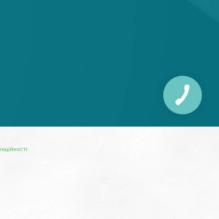
енційності