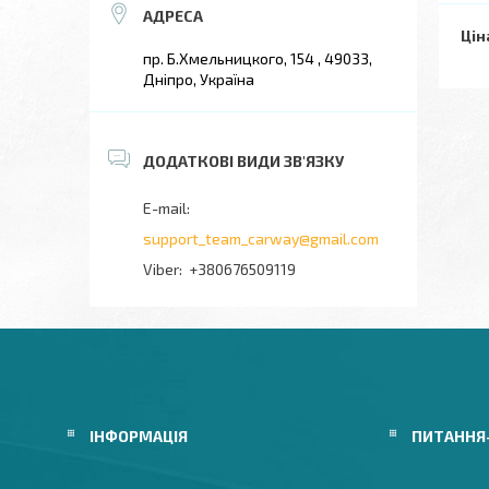
Цін
пр. Б.Хмельницкого, 154 , 49033,
Дніпро, Україна
support_team_carway@gmail.com
+380676509119
ІНФОРМАЦІЯ
ПИТАННЯ