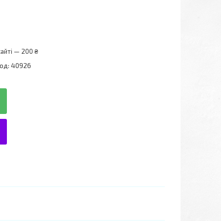
айті — 200 ₴
од:
40926