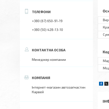
Ос
Вир
+380 (67) 650-91-19
Кра
+380 (50) 428-13-10
Сум
Ко
Менеджер компании
Ма
Мo
Інтернет-магазин автозапчастин
Карвей
ІН