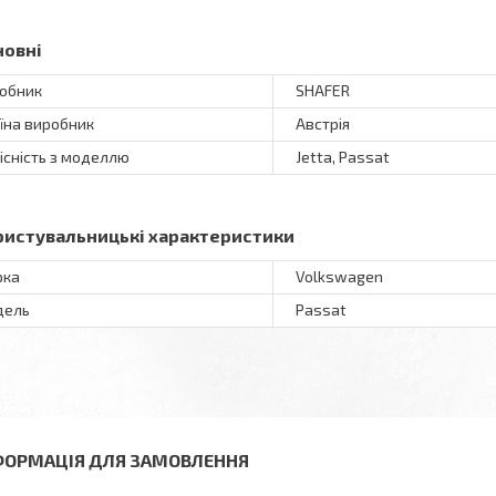
новні
обник
SHAFER
їна виробник
Австрія
існість з моделлю
Jetta, Passat
ристувальницькі характеристики
рка
Volkswagen
дель
Passat
ФОРМАЦІЯ ДЛЯ ЗАМОВЛЕННЯ