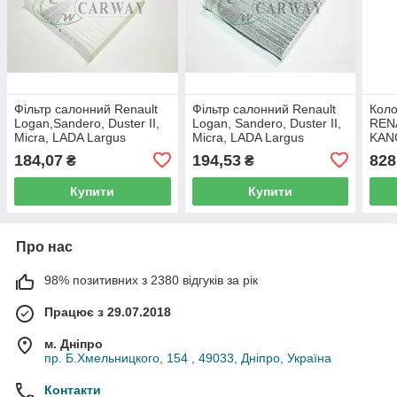
Фільтр салонний Renault
Фільтр салонний Renault
Коло
Logan,Sandero, Duster II,
Logan, Sandero, Duster II,
REN
Micra, LADA Largus
Micra, LADA Largus
KAN
8201153808 Finwhale
(вугільний) 8201153808
SAN
184,07
194,53
828
₴
₴
Finwhale
BP3
Купити
Купити
Про нас
98% позитивних з 2380 відгуків за рік
Працює з 29.07.2018
м. Дніпро
пр. Б.Хмельницкого, 154 , 49033, Дніпро, Україна
Контакти