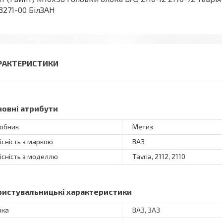
3271-00 БілЗАН
РАКТЕРИСТИКИ
новні атрибути
обник
Метиз
існість з маркою
ВАЗ
існість з моделлю
Tavria, 2112, 2110
ристувальницькі характеристики
рка
ВАЗ, ЗАЗ