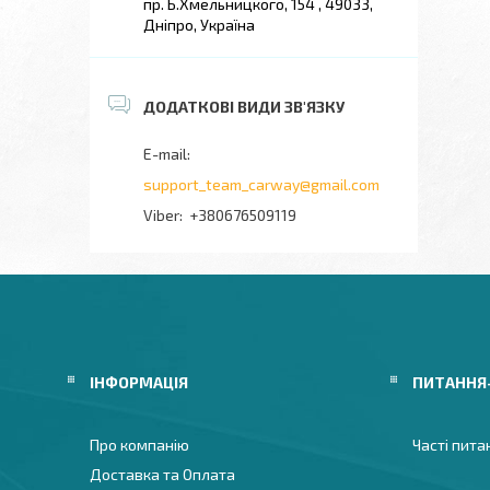
пр. Б.Хмельницкого, 154 , 49033,
Дніпро, Україна
support_team_carway@gmail.com
+380676509119
ІНФОРМАЦІЯ
ПИТАННЯ
Про компанію
Часті пита
Доставка та Оплата