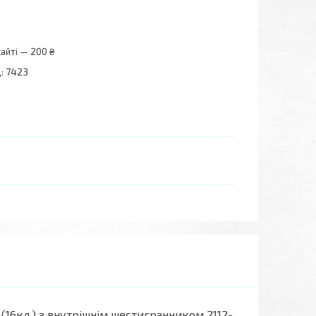
айті — 200 ₴
:
7423
 (16кл.) з внутрішнім шестигранником 2112-