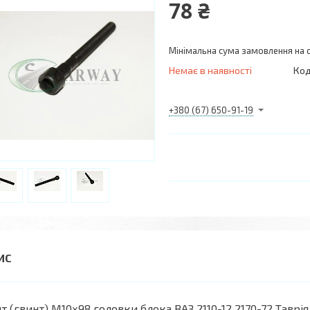
78 ₴
Мінімальна сума замовлення на с
Немає в наявності
Код
+380 (67) 650-91-19
т (гвинт) М10х98 головки блока ВАЗ 2110-12 2170-72 Таврія