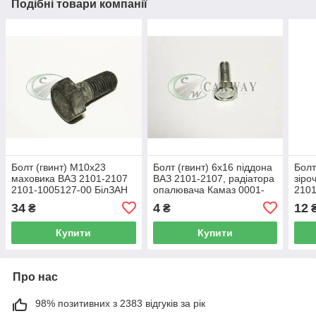
Подібні товари компанії
Болт (гвинт) М10х23
Болт (гвинт) 6х16 піддона
Болт
маховика ВАЗ 2101-2107
ВАЗ 2101-2107, радіатора
зіро
2101-1005127-00 БілЗАН
опалювача Камаз 0001-
2101
0009022-21 БілЗАН
2108
34
4
12
₴
₴
0059
Купити
Купити
Про нас
98% позитивних з 2383 відгуків за рік