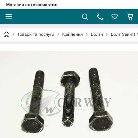
Магазин автозапчастин
Товари та послуги
Кріплення
Болти
Болт (гвинт)