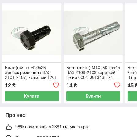
Болт (гвинт) М10х25
Болт (гвинт) М10х50 краба
Болт
зірочок розпочила ВАЗ
ВАЗ 2108-2109 короткий
краб
2101-2107, кульовий ВАЗ
білий 0001-0013438-21
3 шт
2108 чорний 0001-
БілЗАН
12
14
45
₴
₴
0059707-30 БілЗАН
Купити
Купити
Про нас
98% позитивних з 2381 відгука за рік