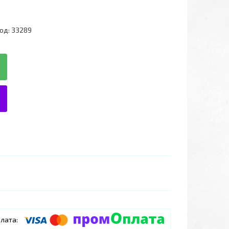
од:
33289