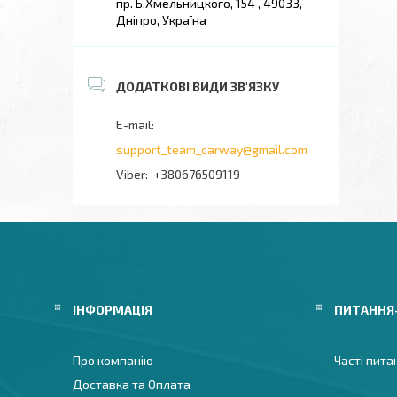
пр. Б.Хмельницкого, 154 , 49033,
Дніпро, Україна
support_team_carway@gmail.com
+380676509119
ІНФОРМАЦІЯ
ПИТАННЯ
Про компанію
Часті пита
Доставка та Оплата