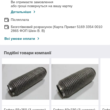
Ви отримаєте замовлення
або гроші повернуться на вашу картку
Детальніше
Післяплата
Безготівковий розрахунок (Карта Приват 5169 3354 0010
2865 ФОП Шеін В. В)
Всі умови оплати
Подібні товари компанії
Гофра 55х250 (3-шарова)
Гофра 60х230 (3-шарова)
Гофр