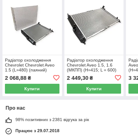
Радіатор охолодження
Радіатор охолодження
Раді
Chevrolet Chevrolet Aveo
Chevrolet Aveo 1.5, 1.6
Aveo
1.5 (L=480) (паяний)
(МКПП) (H=415; L = 600)
(H=4
SHIKOO 96536523
(паяний) SHIKOO
SHI
2 068,88
2 449,30
3 3
₴
₴
96536525
Купити
Купити
Про нас
98% позитивних з 2381 відгука за рік
Працює з 29.07.2018