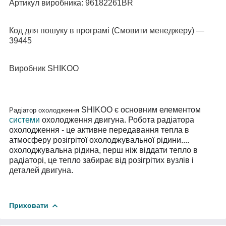
Артикул виробника:
96182261BR
Код для пошуку в програмі (Смовити менеджеру) —
39445
Виробник
SHIKOO
SHIKOO є основним елементом
Радіатор охолодження
системи
охолодження
двигуна. Робота
радіатора
охолодження
-
це
активне передавання тепла в
атмосферу розігрітої охолоджувальної рідини....
охолоджувальна рідина, перш ніж віддати тепло в
радіаторі
,
це
тепло забирає від розігрітих вузлів і
деталей двигуна.
Приховати