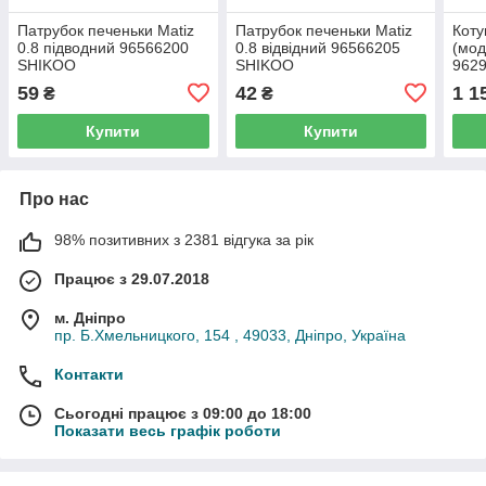
Патрубок печеньки Matiz
Патрубок печеньки Matiz
Коту
0.8 підводний 96566200
0.8 відвідний 96566205
(мод
SHIKOO
SHIKOO
962
59
42
1 1
₴
₴
Купити
Купити
Про нас
98% позитивних з 2381 відгука за рік
Працює з 29.07.2018
м. Дніпро
пр. Б.Хмельницкого, 154 , 49033, Дніпро, Україна
Контакти
Сьогодні працює з 09:00 до 18:00
Показати весь графік роботи