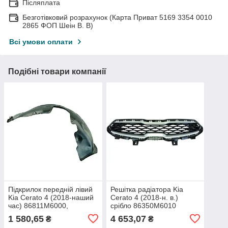
Післяплата
Безготівковий розрахунок (Карта Приват 5169 3354 0010
2865 ФОП Шеін В. В)
Всі умови оплати
Подібні товари компанії
Підкрилок передній лівий
Решітка радіатора Kia
Kia Cerato 4 (2018-наший
Cerato 4 (2018-н. в.)
час) 86811M6000,
срібло 86350M6010
86811M6100
1 580,65
4 653,07
₴
₴