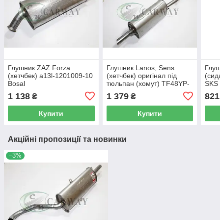
Глушник ZAZ Forza
Глушник Lanos, Sens
Глущ
(хетчбек) a13l-1201009-10
(хетчбек) оригінал під
(сид
Bosal
тюльпан (хомут) TF48YP-
SKS
1201009-10 Bosal
1 138
1 379
821
₴
₴
Купити
Купити
Акційні пропозиції та новинки
–3%