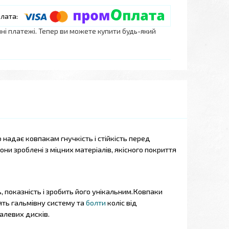
нні платежі. Тепер ви можете купити будь-який
о надає ковпакам гнучкість і стійкість перед
вони зроблені з
міцних матеріалів, якісного покриття
показність і зробить його унікальним.
Ковпаки
ять гальмівну систему та
болти
коліс від
алевих дисків.